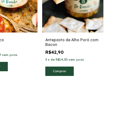
co
Antepasto de Alho Poró com
Bacon
R$42,90
7
sem juros
3
x
de
R$14,30
sem juros