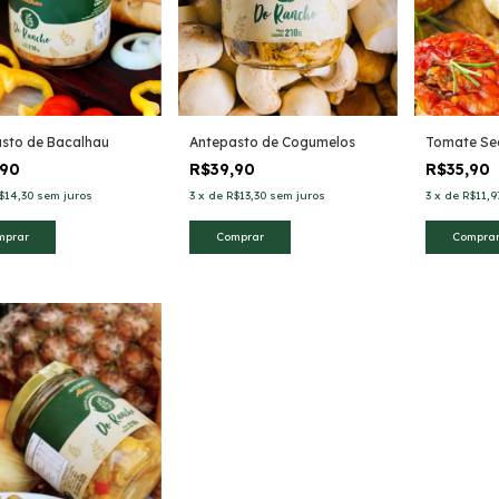
sto de Bacalhau
Antepasto de Cogumelos
Tomate Se
,90
R$39,90
R$35,90
$14,30
sem juros
3
x
de
R$13,30
sem juros
3
x
de
R$11,9