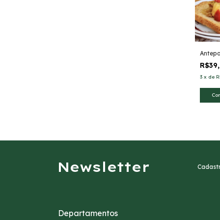
Antepa
R$39
3
x
de
R
Newsletter
Cadastr
Departamentos