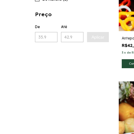
Preço
De
Até
Aplicar
Antepa
R$42
3
x
de
R