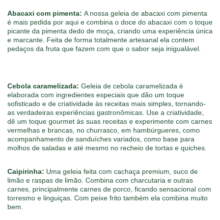
Abacaxi com pimenta:
A nossa geleia de abacaxi com pimenta
é mais pedida por aqui e combina o doce do abacaxi com o toque
picante da pimenta dedo de moça, criando uma experiência única
e marcante. Feita de forma totalmente artesanal ela contem
pedaços da fruta que fazem com que o sabor seja inigualável.
Cebola caramelizada:
Geleia de cebola caramelizada é
elaborada com ingredientes especiais que dão um toque
sofisticado e de criatividade às receitas mais simples, tornando-
as verdadeiras experiências gastronômicas. Use a criatividade,
dê um toque gourmet às suas receitas e experimente com carnes
vermelhas e brancas, no churrasco, em hambúrgueres, como
acompanhamento de sanduíches variados, como base para
molhos de saladas e até mesmo no recheio de tortas e quiches.
Caipirinha:
Uma geleia feita com cachaça premium, suco de
limão e raspas de limão. Combina com charcutaria e outras
carnes, principalmente carnes de porco, ficando sensacional com
torresmo e linguiças. Com peixe frito também ela combina muito
bem.