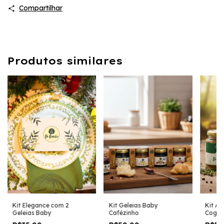
Compartilhar
Produtos similares
Kit Elegance com 2
Kit Geleias Baby
Kit An
Geleias Baby
Cafézinho
Cogum