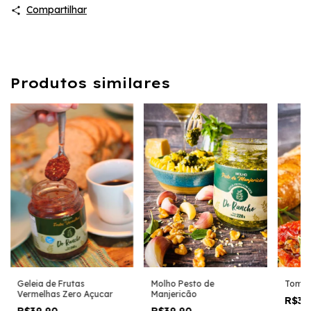
Compartilhar
Produtos similares
Geleia de Frutas
Molho Pesto de
Tomat
Vermelhas Zero Açucar
Manjericão
R$35