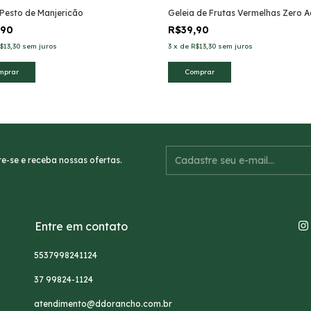
Pesto de Manjericão
Geleia de Frutas Vermelhas Zero 
,90
R$39,90
$13,30
sem juros
3
x
de
R$13,30
sem juros
e-se e receba nossas ofertas.
Entre em contato
5537998241124
37 99824-1124
atendimento@ddorancho.com.br