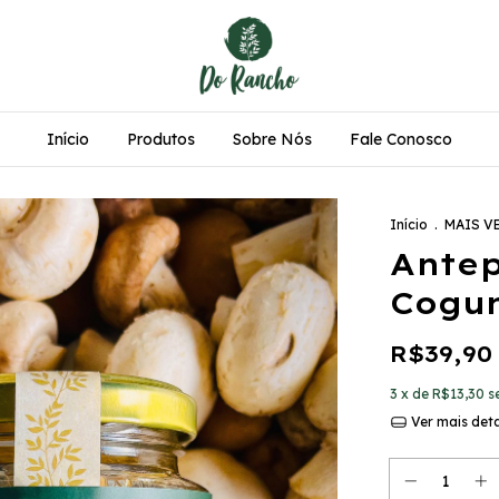
Início
Produtos
Sobre Nós
Fale Conosco
Início
.
MAIS V
Antep
Cogu
R$39,90
3
x de
R$13,30
s
Ver mais det