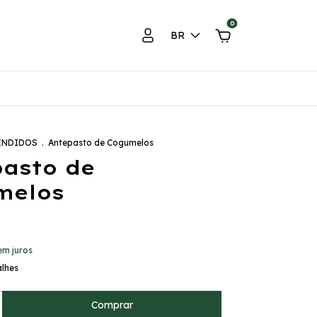
0
BR
ENDIDOS
.
Antepasto de Cogumelos
asto de
melos
em juros
alhes