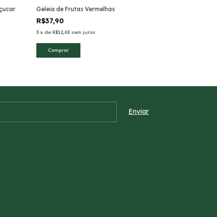
Açucar
Geleia de Frutas Vermelhas
Antepasto de 
R$37,90
R$42,90
3
x
de
R$12,63
sem juros
3
x
de
R$14,30
sem