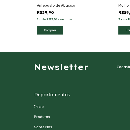
com Bacon
Antepasto de Abacaxi
Molho 
R$39,90
R$39
3
x
de
R$13,30
sem juros
3
x
de
R
Newsletter
Cadastr
Departamentos
Início
Produtos
Sobre Nós