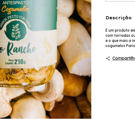
Descrição
É um produto ele
com torradas ou
e o que mais a 
cogumelos Paris,
Compartilh