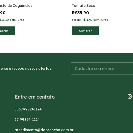
asto de Cogumelos
Tomate Seco
,90
R$35,90
$13,30
sem juros
3
x
de
R$11,97
sem juros
e-se e receba nossas ofertas.
Entre em contato
5537998241124
37 99824-1124
atendimento@ddorancho.com.br