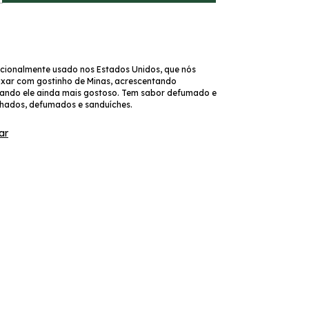
icionalmente usado nos Estados Unidos, que nós
xar com gostinho de Minas, acrescentando
ando ele ainda mais gostoso. Tem sabor defumado e
elhados, defumados e sanduíches.
ar