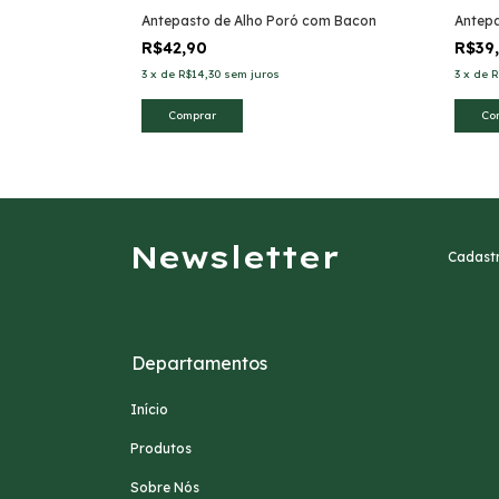
Antepasto de Alho Poró com Bacon
Antep
R$42,90
R$39
3
x
de
R$14,30
sem juros
3
x
de
R
Newsletter
Cadastr
Departamentos
Início
Produtos
Sobre Nós