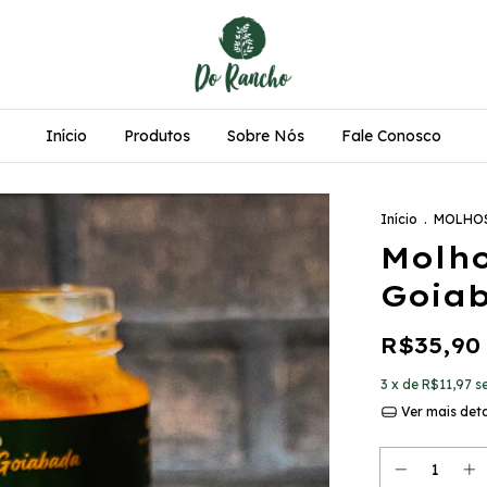
Início
Produtos
Sobre Nós
Fale Conosco
Início
.
MOLHOS
Molho
Goia
R$35,90
3
x de
R$11,97
s
Ver mais det