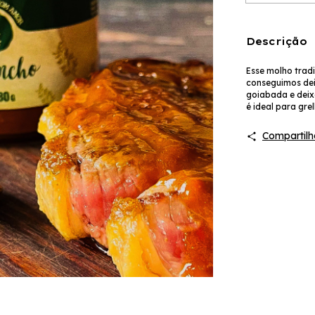
Descrição
Esse molho trad
conseguimos dei
goiabada e deix
é ideal para gr
Compartilh