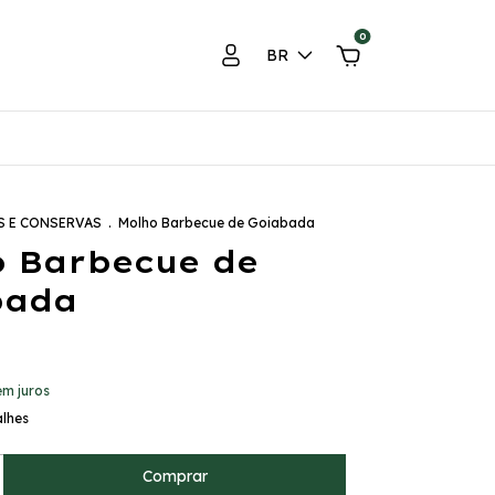
0
BR
 E CONSERVAS
.
Molho Barbecue de Goiabada
 Barbecue de
bada
em juros
alhes